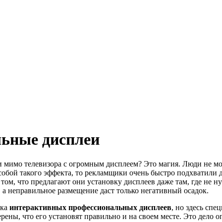
ьные дисплеи
и мимо телевизора с огромным дисплеем? Это магия. Люди не мо
а собой такого эффекта, то рекламщики очень быстро подхватил
том, что предлагают они установку дисплеев даже там, где не н
, а неправильное размещение даст только негативный осадок.
вка
интерактивных профессиональных дисплеев
, но здесь сп
ены, что его установят правильно и на своем месте. Это дело оп